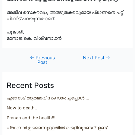
അതീവ രസകരവും, അത്ഭുതകരവുമായ പ്രാണനെ പറ്റി
പിന്നീട് പറയുന്നതാണ്.
പൂജാരി,
മനോജ്.കെ. വിശ്വനാഥൻ
Post
←
Previous
Next Post
→
Post
navigation
Recent Posts
എന്നോട് ആത്മാവ് സംസാരിച്ചപ്പോൾ …
Now to death..
Pranan and the health!!!
പ്രാണൻ ഉണ്ടെന്നുള്ളതിൽ തെളിവുണ്ടോ? ഉണ്ട് .