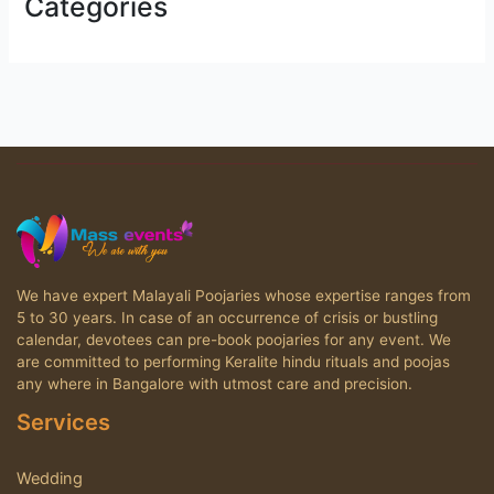
Categories
We have expert Malayali Poojaries whose expertise ranges from
5 to 30 years. In case of an occurrence of crisis or bustling
calendar, devotees can pre-book poojaries for any event. We
are committed to performing Keralite hindu rituals and poojas
any where in Bangalore with utmost care and precision.
Services
Wedding