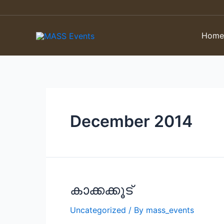
Skip
to
content
Hom
December 2014
കാക്കക്കൂട്
Uncategorized
/ By
mass_events