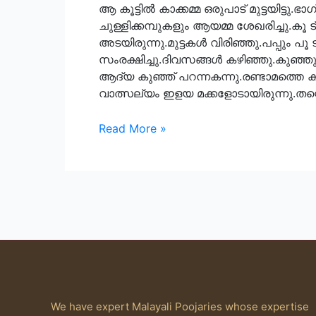
ആ കൂട്ടില്‍ കാക്കമ്മ ഒരുപാട് മുട്ടയിട്ടു
ചുള്ളിക്കമ്പുകളും ആയമ്മ ശേഖരിച്ചു.കൂ ട്
അടയിരുന്നു.മുട്ടകള്‍ വിരിഞ്ഞു.പപ്പും
സംരക്ഷിച്ചു.ദിവസങ്ങള്‍ കഴിഞ്ഞു.കുഞ്
ആദ്യ കുഞ്ഞ് പറന്നകന്നു.രണ്ടാമത്തെ കുഞ
വാത്സല്യം ഇളയ മക്കളോടായിരുന്നു.തന്
കാക്കക്കൂട്
Read More »
We have expert Malayali Poojaries whose expertise