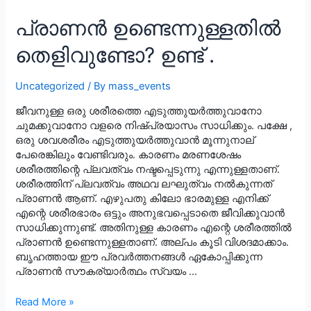
the
health!!!
പ്രാണൻ ഉണ്ടെന്നുള്ളതിൽ
തെളിവുണ്ടോ? ഉണ്ട് .
Uncategorized
/ By
mass_events
ജീവനുള്ള ഒരു ശരീരത്തെ എടുത്തുയർത്തുവാനോ
ചുമക്കുവാനോ വളരെ നിഷ്പ്രയാസം സാധിക്കും. പക്ഷേ ,
ഒരു ശവശരീരം എടുത്തുയർത്തുവാൻ മൂന്നുനാല്
പേരെങ്കിലും വേണ്ടിവരും. കാരണം മരണശേഷം
ശരീരത്തിന്റെ പ്ലവത്വം നഷ്ടപ്പെടുന്നു എന്നുള്ളതാണ്.
ശരീരത്തിന് പ്ലവത്വം അഥവ ലഘുത്വം നൽകുന്നത്
പ്രാണൻ ആണ്. എഴുപതു കിലോ ഭാരമുള്ള എനിക്ക്
എന്റെ ശരീരഭാരം ഒട്ടും അനുഭവപ്പെടാതെ ജീവിക്കുവാൻ
സാധിക്കുന്നുണ്ട്. അതിനുള്ള കാരണം എന്റെ ശരീരത്തിൽ
പ്രാണൻ ഉണ്ടെന്നുള്ളതാണ്. അല്പം കൂടി വിശദമാക്കാം.
ബൃഹത്തായ ഈ പ്രവർത്തനങ്ങൾ ഏകോപ്പിക്കുന്ന
പ്രാണൻ സൗകര്യാർത്ഥം സ്വയം …
പ്രാണൻ
Read More »