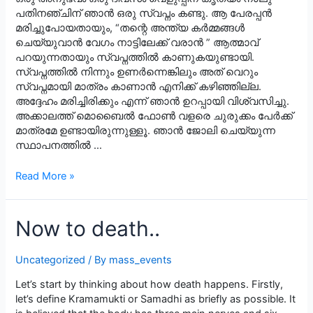
പതിനഞ്ചിന് ഞാൻ ഒരു സ്വപ്നം കണ്ടു. ആ പേരപ്പൻ
മരിച്ചുപോയതായും, “തന്റെ അന്ത്യ കർമ്മങ്ങൾ
ചെയ്യുവാൻ വേഗം നാട്ടിലേക്ക് വരാൻ ” ആത്മാവ്
പറയുന്നതായും സ്വപ്നത്തിൽ കാണുകയുണ്ടായി.
സ്വപ്നത്തിൽ നിന്നും ഉണർന്നെങ്കിലും അത് വെറും
സ്വപ്നമായി മാത്രം കാണാൻ എനിക്ക് കഴിഞ്ഞില്ല.
അദ്ദേഹം മരിച്ചിരിക്കും എന്ന് ഞാൻ ഉറപ്പായി വിശ്വസിച്ചു.
അക്കാലത്ത് മൊബൈൽ ഫോൺ വളരെ ചുരുക്കം പേർക്ക്
മാത്രമേ ഉണ്ടായിരുന്നുള്ളൂ. ഞാൻ ജോലി ചെയ്യുന്ന
സ്ഥാപനത്തിൽ …
എന്നോട്
Read More »
ആത്മാവ്
സംസാരിച്ചപ്പോൾ
…
Now to death..
Uncategorized
/ By
mass_events
Let’s start by thinking about how death happens. Firstly,
let’s define Kramamukti or Samadhi as briefly as possible. It