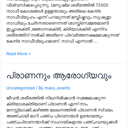
വിശ്വസിക്കപ്പെടുന്നു. (മനുഷ്യ ശരീരത്തിൽ 72000
നാഡീ കോശങ്ങൾ ഉള്ളതായും അതിലെ കേന്ദ്ര
നാഡീവ്യൂഹം എന്ന് പറയുന്നത് മസ്തിഷ്കവും സുഷുമ്നാ
നാഡിയും ചേർന്നതാണെന്നത് ശാസ്ത്രസമ്മതമാണ്)
ഇച്ഛാശക്തി ,ജ്ഞാനശക്തി, ക്രിയാശക്തി എന്നിവ
ശരീരത്തിന് നൽകി അതിനെ പ്രവർത്തനക്ഷമമാക്കുന്നത്
കേന്ദ്ര നാഡീവ്യൂഹമാണ്. നാഡി എന്നാൽ …
ഇനി
Read More »
മരണത്തിലേക്ക്
….
പ്രാണനും ആരോഗ്യവും
Uncategorized
/ By
mass_events
ജീവൻ ശരീരത്തിൽ നിലനിൽക്കാൻ സജ്ജമാക്കുന്ന
ക്രിയാശക്തിയാണ് പ്രാണൻ എന്ന് നാം
മനസ്സിലാക്കി.കഴിഞ്ഞ ലേഖനത്തിൽ പ്രാണൻ സ്വയം
അഞ്ചായി മാറി പഞ്ച പ്രാണന്മാർ ഉണ്ടായതും
പഞ്ചപ്രാണന്മാർക്ക് സഹായികളായ പഞ്ചവായുക്കൾ