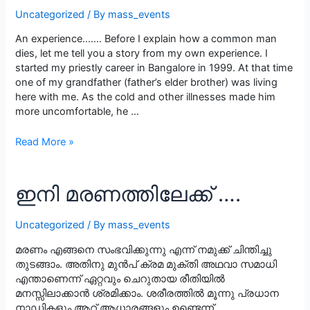
Uncategorized
/ By
mass_events
An experience……. Before I explain how a common man
dies, let me tell you a story from my own experience. I
started my priestly career in Bangalore in 1999. At that time
one of my grandfather (father’s elder brother) was living
here with me. As the cold and other illnesses made him
more uncomfortable, he …
When
Read More »
the
Aatma
spoke
ഇനി മരണത്തിലേക്ക് ….
to
me..
Uncategorized
/ By
mass_events
മരണം എങ്ങനെ സംഭവിക്കുന്നു എന്ന് നമുക്ക് ചിന്തിച്ചു
തുടങ്ങാം. അതിനു മുൻപ് ക്രമ മുക്തി അഥവാ സമാധി
എന്താണെന്ന് ഏറ്റവും ചെറുതായ രീതിയിൽ
മനസ്സിലാക്കാൻ ശ്രമിക്കാം. ശരീരത്തിൽ മൂന്നു പ്രധാന
നാഡികളും ആറ് ആധാരങ്ങളും ഉണ്ടെന്ന്