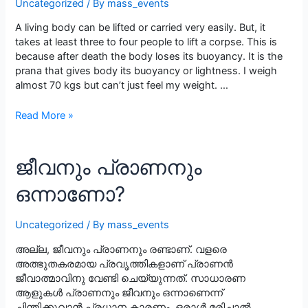
Uncategorized
/ By
mass_events
A living body can be lifted or carried very easily. But, it
takes at least three to four people to lift a corpse. This is
because after death the body loses its buoyancy. It is the
prana that gives body its buoyancy or lightness. I weigh
almost 70 kgs but can’t just feel my weight. …
Is
Read More »
there
evidence
for
ജീവനും പ്രാണനും
the
existence
ഒന്നാണോ?
of
pranan?
Uncategorized
/ By
mass_events
Yes,
there
അല്ല, ജീവനും പ്രാണനും രണ്ടാണ്. വളരെ
is.
അത്ഭുതകരമായ പ്രവൃത്തികളാണ് പ്രാണൻ
ജീവാത്മാവിനു വേണ്ടി ചെയ്യുന്നത്. സാധാരണ
ആളുകൾ പ്രാണനും ജീവനും ഒന്നാണെന്ന്
ചിന്തിക്കുവാൻ പ്രധാന കാരണം, ഒരാൾ മരിച്ചാൽ