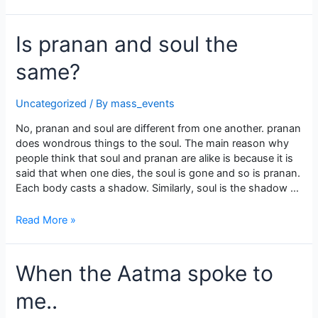
ഉണ്ടെന്നുള്ളതിൽ
തെളിവുണ്ടോ?
ഉണ്ട്
Is pranan and soul the
.
same?
Uncategorized
/ By
mass_events
No, pranan and soul are different from one another. pranan
does wondrous things to the soul. The main reason why
people think that soul and pranan are alike is because it is
said that when one dies, the soul is gone and so is pranan.
Each body casts a shadow. Similarly, soul is the shadow …
Is
Read More »
pranan
and
soul
When the Aatma spoke to
the
same?
me..