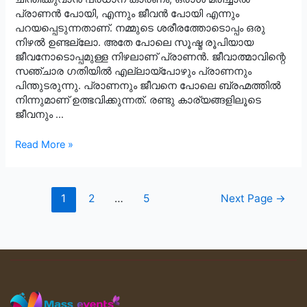
പ്രാണൻ പോയി, എന്നും ജീവൻ പോയി എന്നും
പറയപ്പെടുന്നതാണ്. നമ്മുടെ ശരീരത്തോടൊപ്പം ഒരു
നിഴൽ ഉണ്ടല്ലോ. അതേ പോലെ സൂഷ്മ രൂപിയായ
ജീവനോടൊപ്പമുള്ള നിഴലാണ് പ്രാണൻ. ജീവാത്മാവിന്റെ
സഞ്ചാര ഗതിയിൽ എല്ലായ്പോഴും പ്രാണനും
പിന്തുടരുന്നു. പ്രാണനും ജീവനെ പോലെ ബ്രഹ്മത്തിൽ
നിന്നുമാണ് ഉത്ഭവിക്കുന്നത്. രണ്ടു കാര്യങ്ങളിലൂടെ
ജീവനും …
ജീവനും
Read More »
പ്രാണനും
ഒന്നാണോ?
Posts
1
2
…
5
Next Page
→
pagination